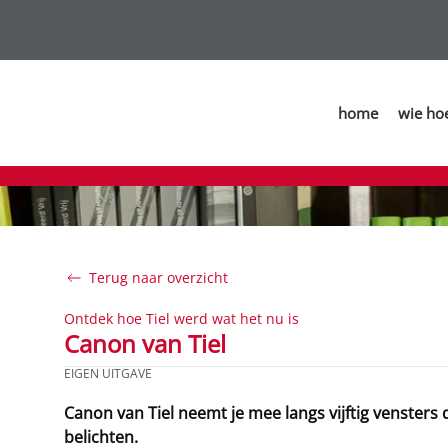
home
wie ho
Terug naar overzicht
Ontdek hoe Tiel werd wat het nu is
Canon van Tiel
EIGEN UITGAVE
Canon van Tiel neemt je mee langs vijftig vensters 
belichten.