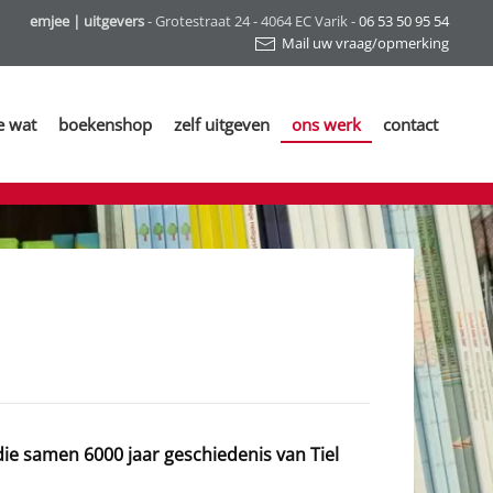
emjee | uitgevers
- Grotestraat 24 - 4064 EC Varik -
06 53 50 95 54
Mail uw vraag/opmerking
e wat
boekenshop
zelf uitgeven
ons werk
contact
die samen 6000 jaar geschiedenis van Tiel